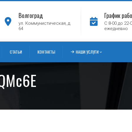
Волгоград
График раб
ул. Коммунистическая, д.
С 8-00 до 22-
64
ежедневно
СТАТЬИ
КОНТАКТЫ
НАШИ УСЛУГИ
QMc6E