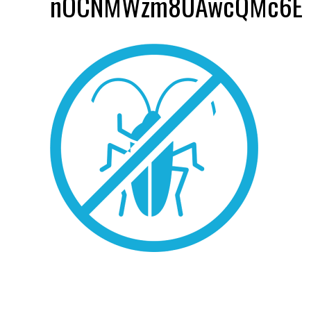
nOCNMWzm8UAwcQMc6E