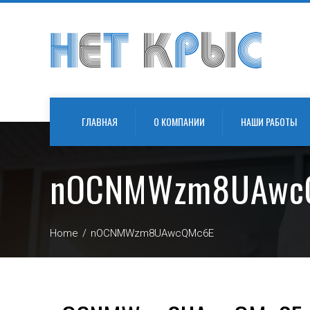
ГЛАВНАЯ
О КОМПАНИИ
НАШИ РАБОТЫ
nOCNMWzm8UAwc
Home
nOCNMWzm8UAwcQMc6E