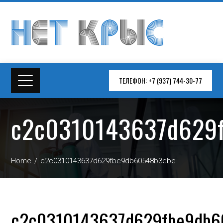
ТЕЛЕФОН: +7 (937) 744-30-77
c2c0310143637d629
Home
c2c0310143637d629fbe9db60548b3ebe
c2c0310143637d629fbe9db6